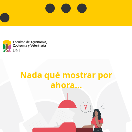
Nada qué mostrar por
ahora...